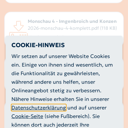
Monschau 4 - Imgenbroich und Konzen
2026-monschau-4-komplett.pdf (118 KB)
Hier herunterladen
COOKIE-HINWEIS
Wir setzen auf unserer Website Cookies
ein. Einige von ihnen sind wesentlich, um
Monschau 5 - Monschau
2026-monschau-5-komplett.pdf (117 KB)
die Funktionalität zu gewährleisten,
während andere uns helfen, unser
Hier herunterladen
Onlineangebot stetig zu verbessern.
Nähere Hinweise erhalten Sie in unserer
Datenschutzerklärung
und auf unserer
Nideggen
Cookie-Seite
(siehe Fußbereich). Sie
2026-nideggen-komplett.pdf (141 KB)
können dort auch jederzeit Ihre
Hier herunterladen