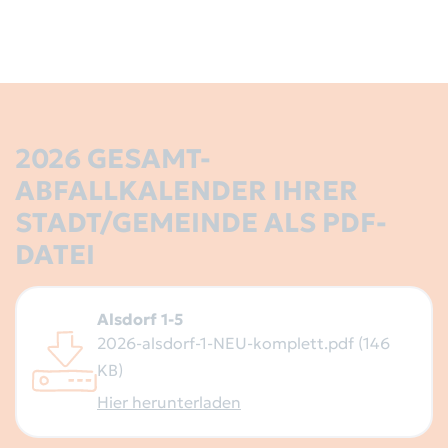
Alttextil-Container
Grünschnitt-Container
Schadstoffmobil
2026 GESAMT-
Elektrokleingeräte
ABFALLKALENDER IHRER
STADT/GEMEINDE ALS PDF-
Sackausgabestellen
DATEI
Entsorgungszentren
Alsdorf 1-5
Kundenservice / Sonstige
2026-alsdorf-1-NEU-komplett.pdf (146
Anfragen
KB)
Hier herunterladen