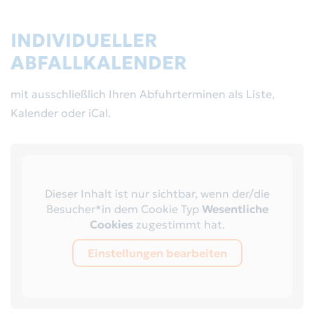
Abfallkalender
Aktuelles
INDIVIDUELLER
Behälterbestellung
ABFALLKALENDER
Bekanntmachungen
Sperrmüll/Elektroschrott
mit ausschließlich Ihren Abfuhrterminen als Liste,
Gremien
Kalender oder iCal.
Gewerbeabfälle
Der Zweckverband
Leerungsdaten
RegioEntsorgung AöR
Dieser Inhalt ist nur sichtbar, wenn der/die
Servicestandorte
Besucher*in dem Cookie Typ
Wesentliche
Satzung
Cookies
zugestimmt hat.
Rückgabe von Batterien
Einstellungen bearbeiten
Wertstoffhöfe
Altglas-Container