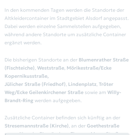
Abfallkalender
Aktuelles
In den kommenden Tagen werden die Standorte der
Altkleidercontainer im Stadtgebiet Alsdorf angepasst.
Behälterbestellung
Bekanntmachungen
Dabei werden einzelne Sammelstellen aufgegeben,
während andere Standorte um zusätzliche Container
Sperrmüll/Elektroschrott
ergänzt werden.
Gremien
Gewerbeabfälle
Der Zweckverband
Die bisherigen Standorte an der
Blumenrather Straße
Leerungsdaten
(Fischteiche)
,
Weststraße
,
Mörikestraße/Ecke
RegioEntsorgung AöR
Kopernikusstraße,
Servicestandorte
Jülicher Straße (Friedhof)
,
Lindenplatz
,
Tröter
Satzung
Weg/Ecke Geilenkirchener Straße
sowie am
Willy-
Rückgabe von Batterien
Brandt-Ring
werden aufgegeben.
Wertstoffhöfe
Zusätzliche Container befinden sich künftig an der
Stresemannstraße (Kirche)
, an der
Goethestraße
Altglas-Container
gegenüber der Einmündung Thomas-Mann-Straße