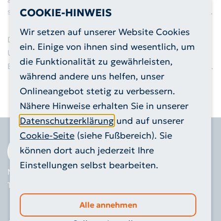
sowie an der
COOKIE-HINWEIS
Hubertusstraße (Parkplatz am Rathaus)
.
Alttextil-Container
Wir setzen auf unserer Website Cookies
Grünschnitt-Container
Die Umsetzung erfolgt in Kürze. Während der
ein. Einige von ihnen sind wesentlich, um
Umstellungsarbeiten kann es vorübergehend zu
die Funktionalität zu gewährleisten,
Schadstoffmobil
Einschränkungen kommen. Wir bitten um Verständnis.
während andere uns helfen, unser
Elektrokleingeräte
Onlineangebot stetig zu verbessern.
Nähere Hinweise erhalten Sie in unserer
Sackausgabestellen
Datenschutzerklärung
und auf unserer
Cookie-Seite
(siehe Fußbereich). Sie
Entsorgungszentren
können dort auch jederzeit Ihre
Einstellungen selbst bearbeiten.
Kundenservice / Sonstige
Mariadorfer Straße 4
52249 Eschweiler
Anfragen
Tel. 02403 - 555 0 666
Info@RegioEntsorgung.de
Alle annehmen