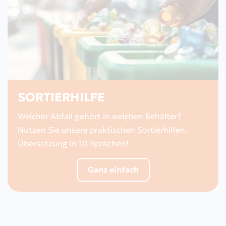
SORTIERHILFE
Welcher Abfall gehört in welchen Behälter?
Nutzen Sie unsere praktischen Sortierhilfen.
Übersetzung in 10 Sprachen!
Ganz einfach