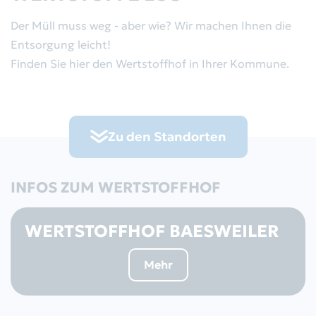
Abfallkalender
Aktuelles
Der Müll muss weg - aber wie? Wir machen Ihnen die
Entsorgung leicht!
Behälterbestellung
Bekanntmachungen
Finden Sie hier den Wertstoffhof in Ihrer Kommune.
Sperrmüll/Elektroschrott
Gremien
Gewerbeabfälle
Der Zweckverband
Zu den Standorten
Leerungsdaten
RegioEntsorgung AöR
INFOS ZUM WERTSTOFFHOF
Servicestandorte
Satzung
WERTSTOFFHOF BAESWEILER
Rückgabe von Batterien
Wertstoffhöfe
Mehr
Altglas-Container