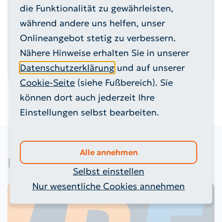
die Funktionalität zu gewährleisten,
Besucher*in dem Cookie Typ
Wesentliche
Cookies
zugestimmt hat.
während andere uns helfen, unser
Onlineangebot stetig zu verbessern.
Einstellungen bearbeiten
Nähere Hinweise erhalten Sie in unserer
Datenschutzerklärung
und auf unserer
Cookie-Seite
(siehe Fußbereich). Sie
können dort auch jederzeit Ihre
Einstellungen selbst bearbeiten.
Alle annehmen
EBENFALLS INTERESSANT
Selbst einstellen
Nur wesentliche Cookies annehmen