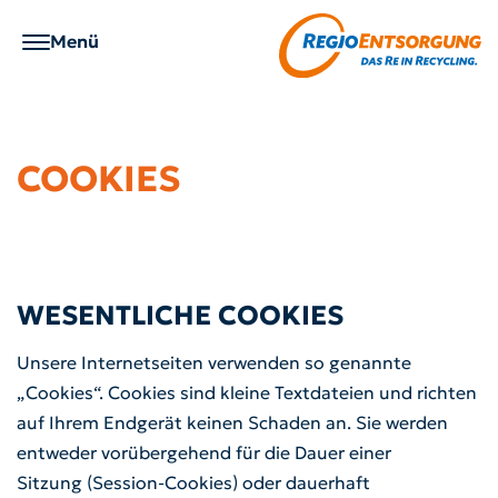
Zum Menü
Menü
Zum Inhalt
Zu den Seiteninformationen
COOKIES
Richtig entsorgen
Service
Über RegioEntsorgung
Karriere
WESENTLICHE COOKIES
Getrennthaltung
Gebärdensprache
Wer wir sind
Wir als Arbeitgeber
Unsere Internetseiten verwenden so genannte
„Cookies“. Cookies sind kleine Textdateien und richten
Abfall-ABC
Anträge / Formulare
Was wir tun
Ausbildung
auf Ihrem Endgerät keinen Schaden an. Sie werden
entweder vorübergehend für die Dauer einer
Abholservice
App "RE-entsorgt"
Sitzung (Session-Cookies) oder dauerhaft