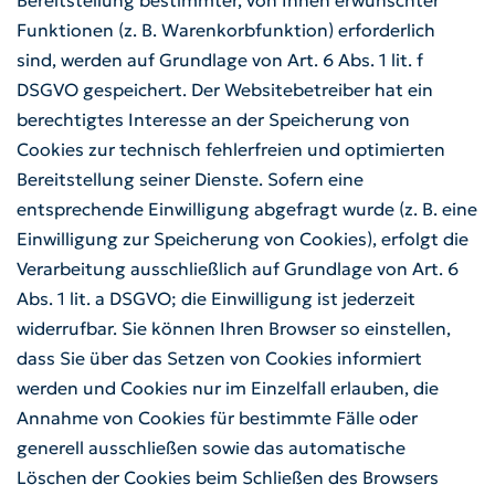
Bereitstellung bestimmter, von Ihnen erwünschter
Alttextil-Container
Funktionen (z. B. Warenkorbfunktion) erforderlich
sind, werden auf Grundlage von Art. 6 Abs. 1 lit. f
Grünschnitt-Container
DSGVO gespeichert. Der Websitebetreiber hat ein
berechtigtes Interesse an der Speicherung von
Schadstoffmobil
Cookies zur technisch fehlerfreien und optimierten
Bereitstellung seiner Dienste. Sofern eine
Elektrokleingeräte
entsprechende Einwilligung abgefragt wurde (z. B. eine
Einwilligung zur Speicherung von Cookies), erfolgt die
Sackausgabestellen
Verarbeitung ausschließlich auf Grundlage von Art. 6
Abs. 1 lit. a DSGVO; die Einwilligung ist jederzeit
Entsorgungszentren
widerrufbar. Sie können Ihren Browser so einstellen,
dass Sie über das Setzen von Cookies informiert
Kundenservice / Sonstige
werden und Cookies nur im Einzelfall erlauben, die
Anfragen
Annahme von Cookies für bestimmte Fälle oder
generell ausschließen sowie das automatische
Löschen der Cookies beim Schließen des Browsers