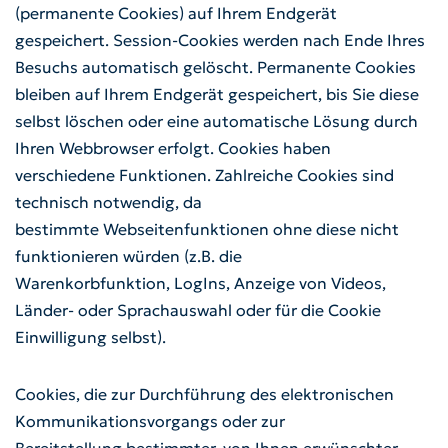
(permanente Cookies) auf Ihrem Endgerät
Abfallkalender
Aktuelles
gespeichert. Session-Cookies werden nach Ende Ihres
Behälterbestellung
Besuchs automatisch gelöscht. Permanente Cookies
Bekanntmachungen
bleiben auf Ihrem Endgerät gespeichert, bis Sie diese
Sperrmüll/Elektroschrott
selbst löschen oder eine automatische Lösung durch
Gremien
Ihren Webbrowser erfolgt. Cookies haben
Gewerbeabfälle
verschiedene Funktionen. Zahlreiche Cookies sind
Der Zweckverband
technisch notwendig, da
Leerungsdaten
bestimmte Webseitenfunktionen ohne diese nicht
RegioEntsorgung AöR
funktionieren würden (z.B. die
Servicestandorte
Warenkorbfunktion, LogIns, Anzeige von Videos,
Satzung
Länder- oder Sprachauswahl oder für die Cookie
Rückgabe von Batterien
Einwilligung selbst).
Wertstoffhöfe
Cookies, die zur Durchführung des elektronischen
Kommunikationsvorgangs oder zur
Altglas-Container