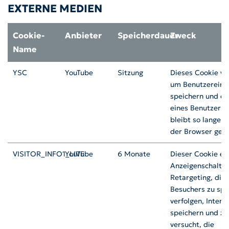
EXTERNE MEDIEN
Cookie-
Anbieter
Speicherdauer
Zweck
Name
YSC
YouTube
Sitzung
Dieses Cookie wi
um Benutzereing
speichern und di
eines Benutzers 
bleibt so lange b
der Browser geöff
VISITOR_INFO1_LIVE
YouTube
6 Monate
Dieser Cookie er
Anzeigenschaltu
Retargeting, die 
Besuchers zu spe
verfolgen, Intera
speichern und zu 
versucht, die