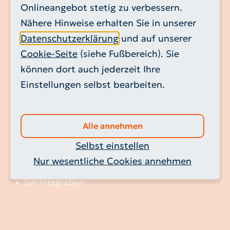
beliebig viele Standorte (ideal für Hausmeister
Onlineangebot stetig zu verbessern.
oder Hausverwaltungen)
Nähere Hinweise erhalten Sie in unserer
Benachrichtigung über das Notification Center
Datenschutzerklärung
und auf unserer
verschiedene Listenansichten
Cookie-Seite
(siehe Fußbereich). Sie
Kalenderansicht
können dort auch jederzeit Ihre
Übernahme der Termine in den lokalen Kalender
Einstellungen selbst bearbeiten.
Terminanmeldung Sperrgut- und Elektroaltgeräte
Abfallbehälter an- oder abmelden
individueller Erinnerungssound
Alle annehmen
alle Abfuhrtermine auch im Offlinebetrieb
verfügbar
Selbst einstellen
Apple Watch
Nur wesentliche Cookies annehmen
Today-Widget
Siri-Integration