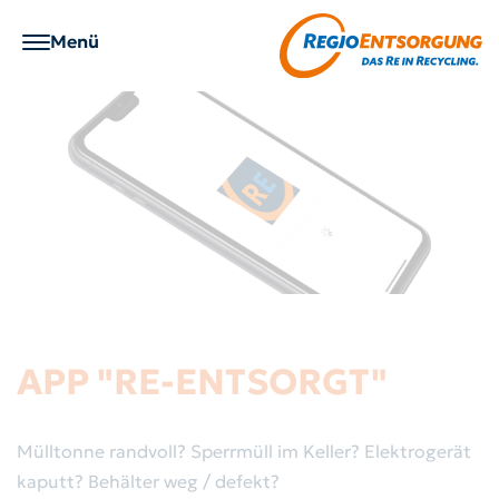
Zum Menü
Menü
Zum Inhalt
Zu den Seiteninformationen
Richtig entsorgen
Service
Über RegioEntsorgung
Karriere
Getrennthaltung
Gebärdensprache
Wer wir sind
Wir als Arbeitgeber
APP "RE-ENTSORGT"
Abfall-ABC
Anträge / Formulare
Was wir tun
Ausbildung
Mülltonne randvoll? Sperrmüll im Keller? Elektrogerät
Abholservice
App "RE-entsorgt"
kaputt? Behälter weg / defekt?