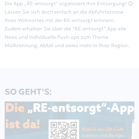
Die App „RE-entsorgt“ organisiert Ihre Entsorgung! 😊
Abfallkalender
Aktuelles
Lassen Sie sich doch einfach an die Abfuhrtermine
Ihres Wohnortes mit der RE-entsorgt erinnern.
Behälterbestellung
Bekanntmachungen
Zudem erhalten Sie über die “RE-entsorgt” App alle
Sperrmüll/Elektroschrott
News und individuelle Push-ups zum Thema
Gremien
Mülltrennung, Abfall und vieles mehr in Ihrer Region.
Gewerbeabfälle
Der Zweckverband
Leerungsdaten
RegioEntsorgung AöR
Servicestandorte
SO GEHT'S:
Satzung
Rückgabe von Batterien
Wertstoffhöfe
Altglas-Container