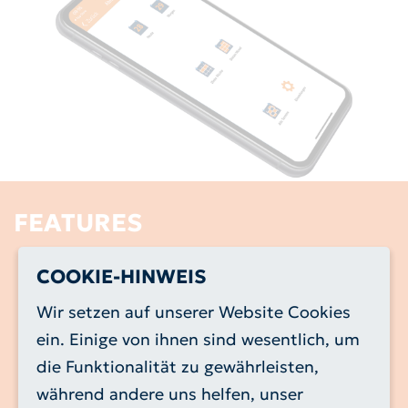
FEATURES
Tag der Erinnerung einstellen (zwei Tage vorher,
COOKIE-HINWEIS
einen Tag vorher, am Tag der Abholung)
Wir setzen auf unserer Website Cookies
Uhrzeit der Erinnerung einstellen (jede beliebige
Uhrzeit)
ein. Einige von ihnen sind wesentlich, um
Abfallarten filtern (z.B. nur Restmüll und
die Funktionalität zu gewährleisten,
Biotonnen)
während andere uns helfen, unser