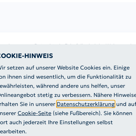
nenbezogener Daten ist ein Eckpfeiler bei der Wahrung de
nstleister und unserer Mitarbeiter.
COOKIE-HINWEIS
nstige Anfragen
ir setzen auf unserer Website Cookies ein. Einige
hen Verpflichtung nachkommen und Sie, die betroffenen Pe
on ihnen sind wesentlich, um die Funktionalität zu
ezogener Daten informieren.
ewährleisten, während andere uns helfen, unser
nlineangebot stetig zu verbessern. Nähere Hinweis
llen wir umfassend die wesentlichen Informationen zur Ver
rhalten Sie in unserer
Datenschutzerklärung
und au
nserer
Cookie-Seite
(siehe Fußbereich). Sie können
e auf Berichtigung oder Löschung oder auf Einschränkung 
ort auch jederzeit Ihre Einstellungen selbst
ung sowie das Recht auf Datenübertragbarkeit.
earbeiten.