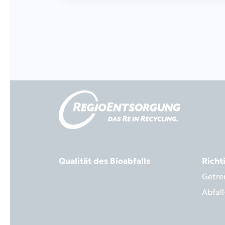
Qualität des Bioabfalls
Richt
Getre
Abfal