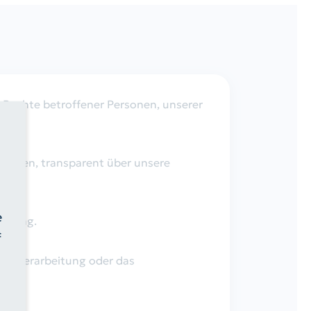
r Rechte betroffener Personen, unserer
rsonen, transparent über unsere
e
fügung.
f
der Verarbeitung oder das