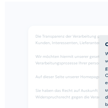
Altglas-Container
Abfall-ABC
Alttextil-Container
Grünschnitt-Container
Die Transparenz der Verarbeitung perso
Schadstoffmobil
Kunden, Interessenten, Lieferanten, Die
Kundenservice / So
Elektrokleingeräte
W
Wir möchten hiermit unserer gesetzlic
v
Verarbeitungsprozesse Ihrer personenb
Sackausgabestellen
g
O
Entsorgungszentren
Auf dieser Seite unserer Homepage ste
e
u
Sie haben das Recht auf Auskunft sowi
Alle Services
Kundenservice / Sonstige
d
Widerspruchsrecht gegen die Verarbeit
Anfragen
b