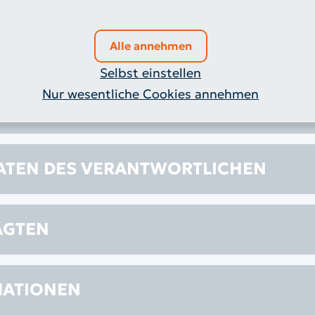
Alle annehmen
Selbst einstellen
ÜR DATENSCHUTZ UND INFORMATION
Nur wesentliche Cookies annehmen
N
TEN DES VERANTWORTLICHEN
AGTEN
MATIONEN