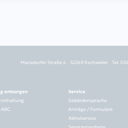
Mariadorfer Straße 4
52249 Eschweiler
Tel. 02
ig entsorgen
Service
nnthaltung
Gebärdensprache
l-ABC
Anträge / Formulare
Abholservice
Servicestandorte