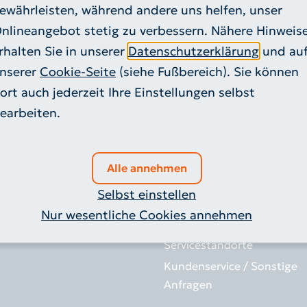
ewährleisten, während andere uns helfen, unser
nlineangebot stetig zu verbessern. Nähere Hinweis
rhalten Sie in unserer
Datenschutzerklärung
und au
nserer
Cookie-Seite
(siehe Fußbereich). Sie können
Mariadorfer Straße 4
52249 Eschweiler
Tel. 02
ort auch jederzeit Ihre Einstellungen selbst
earbeiten.
ig entsorgen
Service
Alle annehmen
nnthaltung
Gebärdensprache
Selbst einstellen
l-ABC
Anträge / Formulare
Nur wesentliche Cookies annehmen
Abholservice
Servicestandorte
Kundenservice / Sonstige
Anfragen