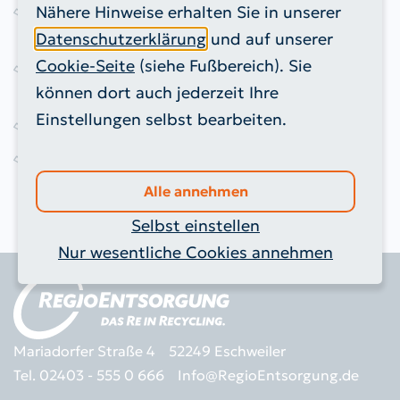
Nähere Hinweise erhalten Sie in unserer
Elektrokleingeräte (z. B. Föhn, Toaster,
Bügeleisen)
Datenschutzerklärung
und auf unserer
Cookie-Seite
(siehe Fußbereich). Sie
Elektrogroßgeräte (z.B. Waschmaschine, Herd,
können dort auch jederzeit Ihre
Kühlschrank)
Einstellungen selbst bearbeiten.
Holz
Sperrmüll
Alle annehmen
Selbst einstellen
Nur wesentliche Cookies annehmen
Mariadorfer Straße 4
52249 Eschweiler
Tel. 02403 - 555 0 666
Info@RegioEntsorgung.de