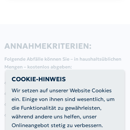
Alttextil-Container
Grünschnitt-Container
Schadstoffmobil
ANNAHMEKRITERIEN:
Elektrokleingeräte
Folgende Abfälle können Sie – in haushaltsüblichen
Sackausgabestellen
Mengen – kostenlos abgeben:
COOKIE-HINWEIS
Entsorgungszentren
Altpapier
Wir setzen auf unserer Website Cookies
Bratfette und -öle (nicht in Glasverpackungen)
Kundenservice / Sonstige
ein. Einige von ihnen sind wesentlich, um
Gartenabfälle (bis zu 1,5 m³ pro Tag)
Anfragen
die Funktionalität zu gewährleisten,
Kleinbatterien, Leuchtstoffröhren und
während andere uns helfen, unser
Energiesparlampen
Onlineangebot stetig zu verbessern.