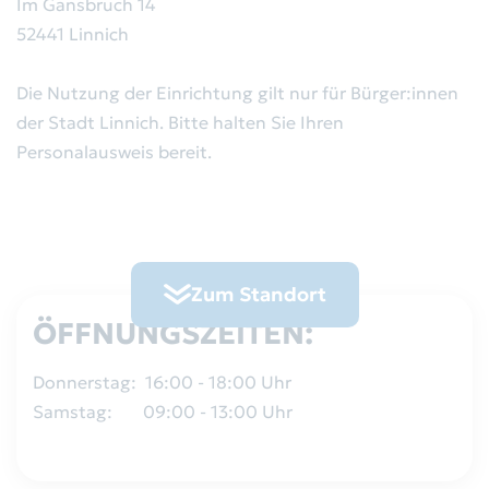
Im Gansbruch 14
Abfallkalender
Aktuelles
52441 Linnich
Behälterbestellung
Bekanntmachungen
Die Nutzung der Einrichtung gilt nur für Bürger:innen
der Stadt Linnich. Bitte halten Sie Ihren
Sperrmüll/Elektroschrott
Personalausweis bereit.
Gremien
Gewerbeabfälle
Der Zweckverband
Leerungsdaten
RegioEntsorgung AöR
Zum Standort
Servicestandorte
ÖFFNUNGSZEITEN:
Satzung
Rückgabe von Batterien
Donnerstag: 16:00 - 18:00 Uhr
Wertstoffhöfe
Samstag: 09:00 - 13:00 Uhr
Altglas-Container