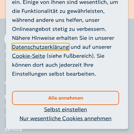
ein. Einige von ihnen sind wesentlich, um
Alttextil-Container
die Funktionalität zu gewährleisten,
während andere uns helfen, unser
Grünschnitt-Container
Onlineangebot stetig zu verbessern.
Nähere Hinweise erhalten Sie in unserer
Schadstoffmobil
Datenschutzerklärung
und auf unserer
Mariadorfer Straße 4
52249 Eschweiler
Elektrokleingeräte
Cookie-Seite
(siehe Fußbereich). Sie
Tel. 02403 - 555 0 666
Info@RegioEntsorgung.de
können dort auch jederzeit Ihre
Sackausgabestellen
Einstellungen selbst bearbeiten.
Entsorgungszentren
Qualität des Bioabfalls
Richtig entsorgen
Alle annehmen
Kundenservice / Sonstige
Getrennthaltung
Anfragen
Selbst einstellen
Abfall-ABC
Nur wesentliche Cookies annehmen
Service