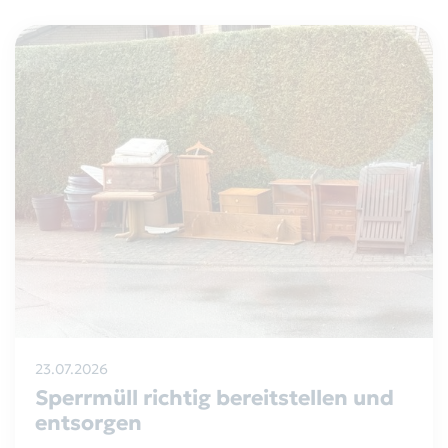
Abfallkalender
Aktuelles
Behälterbestellung
Bekanntmachungen
Sperrmüll/Elektroschrott
Gremien
Gewerbeabfälle
Der Zweckverband
Leerungsdaten
RegioEntsorgung AöR
Servicestandorte
Satzung
Rückgabe von Batterien
23.07.2026
Wertstoffhöfe
Sperrmüll richtig bereitstellen und
entsorgen
Altglas-Container