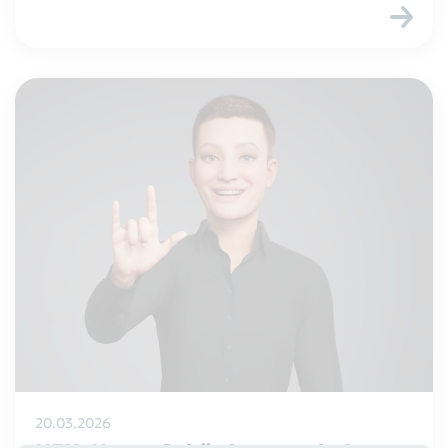
Alttextil-Container
Grünschnitt-Container
Schadstoffmobil
Elektrokleingeräte
Sackausgabestellen
Entsorgungszentren
Kundenservice / Sonstige
Anfragen
20.03.2026